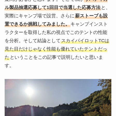
ル製品抽選応募して1回目で当選した応募方法
と、
実際にキャンプ場で設営、さらに
薪ストーブも設
置できるか挑戦してみました。
キャンプインスト
ラクターを取得した私の視点でこのテントの性能
を分析。そして結論として
スカイパイロットTCは
見た目だけじゃなく性能も優れていたテントだっ
た
ということをこの記事で説明したいと思いま
す。