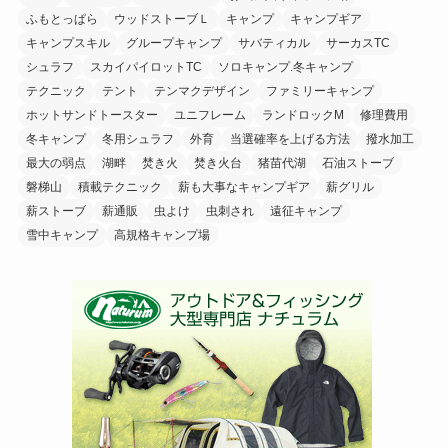
ふもとっぱら
ウッドストーブＬ
キャンプ
キャンプギア
キャンプスキル
グループキャンプ
サバティカル
サーカスTC
シュラフ
スカイパイロットTC
ソロキャンプ.冬キャンプ
テクニック
テント
テンマクデザイン
ファミリーキャンプ
ホットサンドトースター
ユニフレーム
ランドロックM
修理費用
冬キャンプ
冬用シュラフ
外育
当選確率を上げる方法
撥水加工
最大の弱点
湖畔
焚き火
焚き火台
猪苗代湖
石油ストーブ
磐梯山
積載テクニック
薪も大事なキャンプギア
薪グリル
薪ストーブ
薪通販
虫よけ
虫刺され
遠征キャンプ
雪中キャンプ
高規格キャンプ場