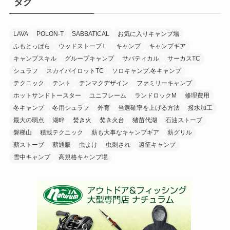
タグ
LAVA
POLON-T
SABBATICAL
お気に入りキャンプ場
ふもとっぱら
ウッドストーブＬ
キャンプ
キャンプギア
キャンプスキル
グループキャンプ
サバティカル
サーカスTC
シュラフ
スカイパイロットTC
ソロキャンプ.冬キャンプ
テクニック
テント
テンマクデザイン
ファミリーキャンプ
ホットサンドトースター
ユニフレーム
ランドロックM
修理費用
冬キャンプ
冬用シュラフ
外育
当選確率を上げる方法
撥水加工
最大の弱点
湖畔
焚き火
焚き火台
猪苗代湖
石油ストーブ
磐梯山
積載テクニック
薪も大事なキャンプギア
薪グリル
薪ストーブ
薪通販
虫よけ
虫刺され
遠征キャンプ
雪中キャンプ
高規格キャンプ場