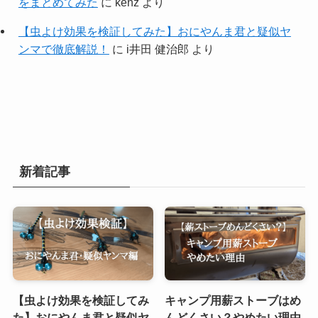
をまとめてみた
に
kenz
より
【虫よけ効果を検証してみた】おにやんま君と疑似ヤ
ンマで徹底解説！
に
i井田 健治郎
より
新着記事
【虫よけ効果を検証してみ
キャンプ用薪ストーブはめ
た】おにやんま君と疑似ヤ
んどくさい？やめたい理由