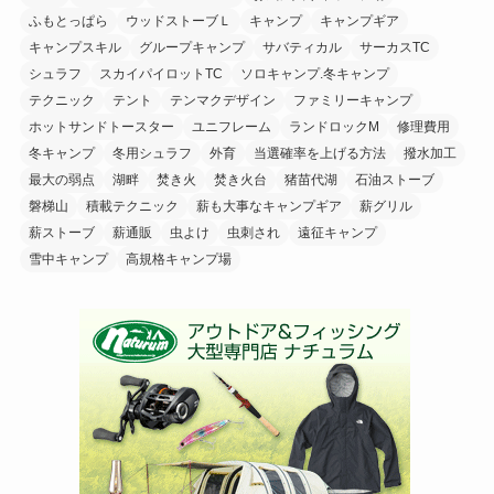
ふもとっぱら
ウッドストーブＬ
キャンプ
キャンプギア
キャンプスキル
グループキャンプ
サバティカル
サーカスTC
シュラフ
スカイパイロットTC
ソロキャンプ.冬キャンプ
テクニック
テント
テンマクデザイン
ファミリーキャンプ
ホットサンドトースター
ユニフレーム
ランドロックM
修理費用
冬キャンプ
冬用シュラフ
外育
当選確率を上げる方法
撥水加工
最大の弱点
湖畔
焚き火
焚き火台
猪苗代湖
石油ストーブ
磐梯山
積載テクニック
薪も大事なキャンプギア
薪グリル
薪ストーブ
薪通販
虫よけ
虫刺され
遠征キャンプ
雪中キャンプ
高規格キャンプ場