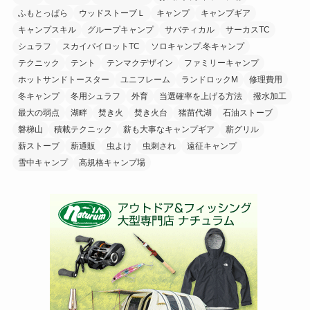
ふもとっぱら
ウッドストーブＬ
キャンプ
キャンプギア
キャンプスキル
グループキャンプ
サバティカル
サーカスTC
シュラフ
スカイパイロットTC
ソロキャンプ.冬キャンプ
テクニック
テント
テンマクデザイン
ファミリーキャンプ
ホットサンドトースター
ユニフレーム
ランドロックM
修理費用
冬キャンプ
冬用シュラフ
外育
当選確率を上げる方法
撥水加工
最大の弱点
湖畔
焚き火
焚き火台
猪苗代湖
石油ストーブ
磐梯山
積載テクニック
薪も大事なキャンプギア
薪グリル
薪ストーブ
薪通販
虫よけ
虫刺され
遠征キャンプ
雪中キャンプ
高規格キャンプ場